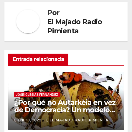
Por
El Majado Radio
Pimienta
Entrada relacionada
JOSÉ IGLESIAS FERNÁNDEZ
¿Por qué no Autarkèia en vez
de Democracia? Un modelo
de gobierno popular
ENE 10, 2022
EL MAJADO RADIO PIMIENTA