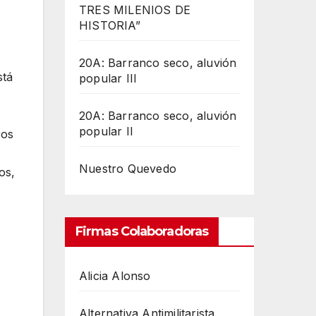
TRES MILENIOS DE
HISTORIA”
20A: Barranco seco, aluvión
stá
popular III
20A: Barranco seco, aluvión
popular II
ros
Nuestro Quevedo
os,
Firmas Colaboradoras
Alicia Alonso
Alternativa Antimilitarista