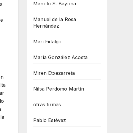
Manolo S. Bayona
s
Manuel de la Rosa
de
Hernández
Mari Fidalgo
María González Acosta
Miren Etxezarreta
ón
lta
Nilsa Perdomo Martín
ar
do
otras firmas
n
la
Pablo Estévez