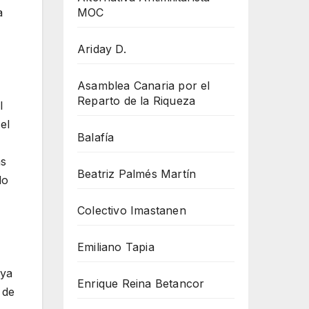
MOC
a
Ariday D.
Asamblea Canaria por el
Reparto de la Riqueza
l
el
Balafía
ás
Beatriz Palmés Martín
do
Colectivo Imastanen
Emiliano Tapia
 ya
Enrique Reina Betancor
 de