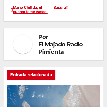
Mario Chillida, el
Basura
Navegación
guanarteme vasco.
de
entradas
Por
El Majado Radio
Pimienta
Entrada relacionada