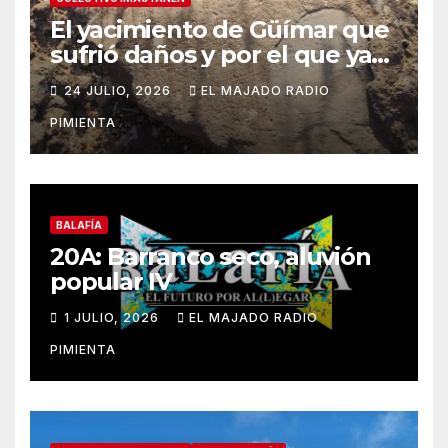
El yacimiento de Güímar que
sufrió daños y por el que ya
alertamos al ayuntamiento,
24 JULIO, 2026
EL MAJADO RADIO
sigue sin contar con una
PIMIENTA
protección efectiva
BALAFÍA
20A: Barranco seco, aluvión
popular IV
1 JULIO, 2026
EL MAJADO RADIO
PIMIENTA