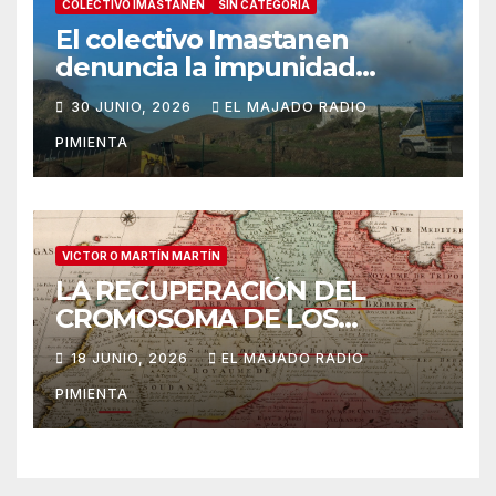
COLECTIVO IMASTANEN
SIN CATEGORÍA
El colectivo Imastanen
denuncia la impunidad
urbanística en Arona: las
30 JUNIO, 2026
EL MAJADO RADIO
obras ilegales en suelo
PIMIENTA
rústico ya denunciadas en
marzo prosiguen ante la
inoperancia institucional
VICTOR O MARTÍN MARTÍN
LA RECUPERACIÓN DEL
CROMOSOMA DE LOS
ANTIGUOS CANARIOS: A
18 JUNIO, 2026
EL MAJADO RADIO
PROPÓSITO DEL LIBRO DE A.
PIMIENTA
M. MACÍAS “LOS
ABORÍGENES CANARIOS.
TRES MILENIOS DE
HISTORIA”