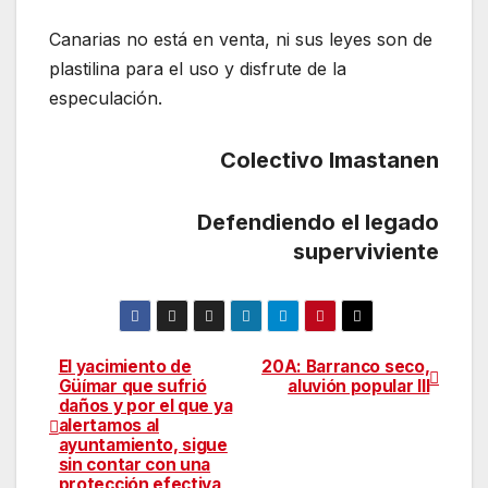
Canarias no está en venta, ni sus leyes son de
plastilina para el uso y disfrute de la
especulación.
Colectivo Imastanen
Defendiendo el legado
superviviente
El yacimiento de
20A: Barranco seco,
Navegación
Güímar que sufrió
aluvión popular III
daños y por el que ya
de
alertamos al
ayuntamiento, sigue
entradas
sin contar con una
protección efectiva