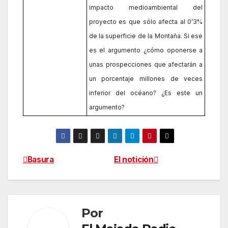
impacto medioambiental del
proyecto es que sólo afecta al 0’3%
de la superficie de la Montaña. Si ese
es el argumento ¿cómo oponerse a
unas prospecciones que afectarán a
un porcentaje millones de veces
inferior del océano? ¿Es este un
argumento?
Basura
El notición
Navegación
de
entradas
Por