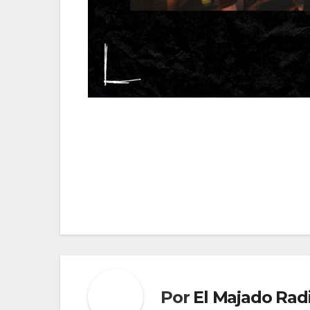
Navegación
de
entradas
Por
El Majado Rad