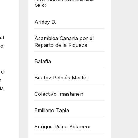
MOC
Ariday D.
el
Asamblea Canaria por el
Reparto de la Riqueza
co
Balafía
di
Beatriz Palmés Martín
r
ía
Colectivo Imastanen
Emiliano Tapia
Enrique Reina Betancor