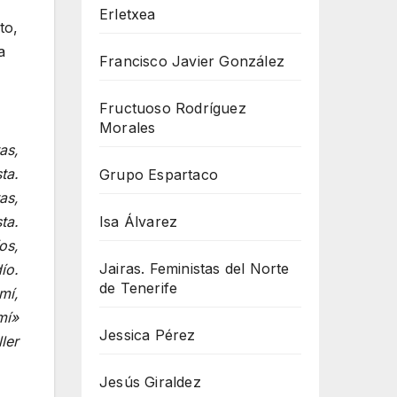
Erletxea
to,
a
Francisco Javier González
Fructuoso Rodríguez
Morales
as,
ta.
Grupo Espartaco
as,
Isa Álvarez
ta.
os,
Jairas. Feministas del Norte
ío.
de Tenerife
mí,
mí»
Jessica Pérez
ler
Jesús Giraldez