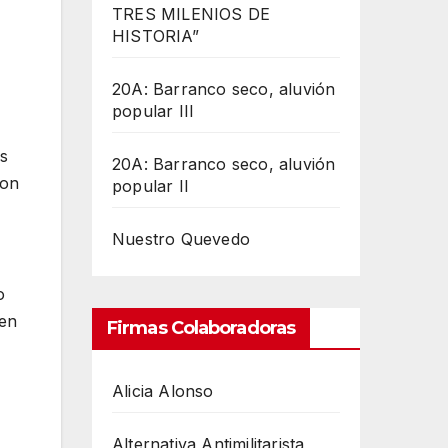
TRES MILENIOS DE
HISTORIA”
20A: Barranco seco, aluvión
popular III
as
20A: Barranco seco, aluvión
con
popular II
Nuestro Quevedo
o
 en
Firmas Colaboradoras
Alicia Alonso
Alternativa Antimilitarista