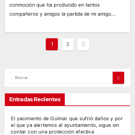
conmoción que ha producido en tantos
compañeros y amigos la partida de mi amigo…
Paginación
1
2
de
entradas
Entradas Recientes
El yacimiento de Güímar que sufrió daños y por
el que ya alertamos al ayuntamiento, sigue sin
contar con una protección efectiva