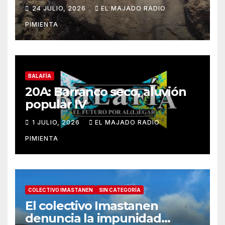
alertamos al ayuntamiento,
24 JULIO, 2026
EL MAJADO RADIO
sigue sin contar con una
PIMIENTA
protección efectiva
BALAFÍA
20A: Barranco seco, aluvión
popular IV
1 JULIO, 2026
EL MAJADO RADIO
PIMIENTA
COLECTIVO IMASTANEN
SIN CATEGORÍA
El colectivo Imastanen
denuncia la impunidad