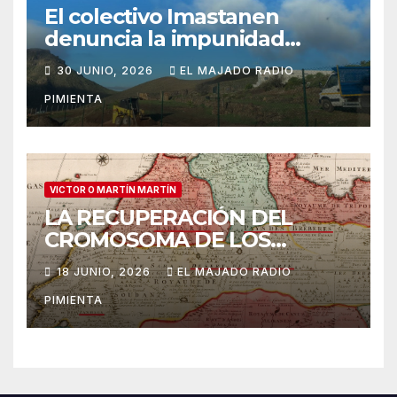
El colectivo Imastanen
denuncia la impunidad
urbanística en Arona: las
30 JUNIO, 2026
EL MAJADO RADIO
obras ilegales en suelo
PIMIENTA
rústico ya denunciadas en
marzo prosiguen ante la
inoperancia institucional
VICTOR O MARTÍN MARTÍN
LA RECUPERACIÓN DEL
CROMOSOMA DE LOS
ANTIGUOS CANARIOS: A
18 JUNIO, 2026
EL MAJADO RADIO
PROPÓSITO DEL LIBRO DE A.
PIMIENTA
M. MACÍAS “LOS
ABORÍGENES CANARIOS.
TRES MILENIOS DE
HISTORIA”