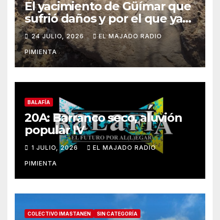
El yacimiento de Güímar que
sufrió daños y por el que ya
alertamos al ayuntamiento,
24 JULIO, 2026
EL MAJADO RADIO
sigue sin contar con una
PIMIENTA
protección efectiva
BALAFÍA
20A: Barranco seco, aluvión
popular IV
1 JULIO, 2026
EL MAJADO RADIO
PIMIENTA
COLECTIVO IMASTANEN
SIN CATEGORÍA