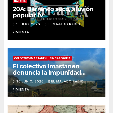
BALAFÍA
20A: Barranco seco, aluvión
popular IV
1 JULIO, 2026
EL MAJADO RADIO
PIMIENTA
COLECTIVO IMASTANEN
SIN CATEGORÍA
El colectivo Imastanen
denuncia la impunidad
urbanística en Arona: las
30 JUNIO, 2026
EL MAJADO RADIO
obras ilegales en suelo
PIMIENTA
rústico ya denunciadas en
marzo prosiguen ante la
inoperancia institucional