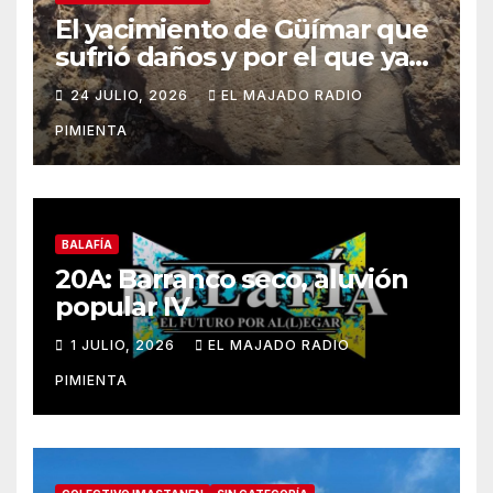
El yacimiento de Güímar que
sufrió daños y por el que ya
alertamos al ayuntamiento,
24 JULIO, 2026
EL MAJADO RADIO
sigue sin contar con una
PIMIENTA
protección efectiva
BALAFÍA
20A: Barranco seco, aluvión
popular IV
1 JULIO, 2026
EL MAJADO RADIO
PIMIENTA