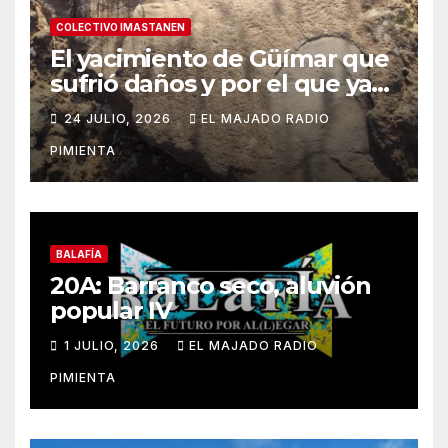
COLECTIVO IMASTANEN
El yacimiento de Güímar que
sufrió daños y por el que ya
alertamos al ayuntamiento,
24 JULIO, 2026
EL MAJADO RADIO
sigue sin contar con una
PIMIENTA
protección efectiva
BALAFÍA
20A: Barranco seco, aluvión
popular IV
1 JULIO, 2026
EL MAJADO RADIO
PIMIENTA