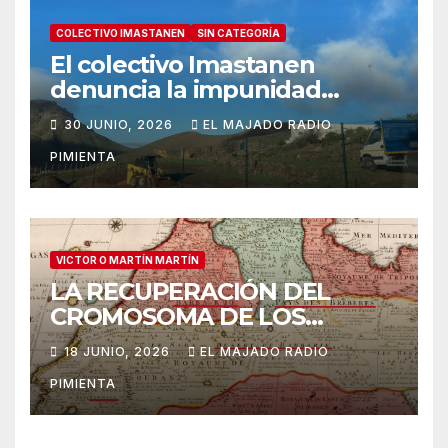
COLECTIVO IMASTANEN
SIN CATEGORÍA
El colectivo Imastanen
denuncia la impunidad
urbanística en Arona: las
30 JUNIO, 2026
EL MAJADO RADIO
obras ilegales en suelo
PIMIENTA
rústico ya denunciadas en
marzo prosiguen ante la
inoperancia institucional
VICTOR O MARTÍN MARTÍN
LA RECUPERACIÓN DEL
CROMOSOMA DE LOS
ANTIGUOS CANARIOS: A
18 JUNIO, 2026
EL MAJADO RADIO
PROPÓSITO DEL LIBRO DE A.
PIMIENTA
M. MACÍAS “LOS
ABORÍGENES CANARIOS.
TRES MILENIOS DE