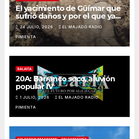
El yacimiento de Güímar que
sufrió daños y por el que ya
alertamos al ayuntamiento,
24 JULIO, 2026
EL MAJADO RADIO
sigue sin contar con una
PIMIENTA
protección efectiva
BALAFÍA
20A: Barranco seco, aluvión
popular IV
1 JULIO, 2026
EL MAJADO RADIO
PIMIENTA