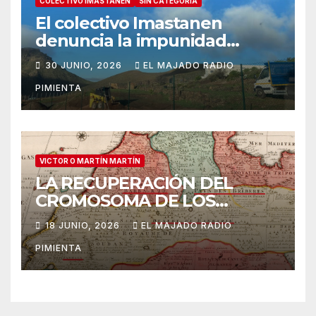
COLECTIVO IMASTANEN
SIN CATEGORÍA
El colectivo Imastanen
denuncia la impunidad
urbanística en Arona: las
30 JUNIO, 2026
EL MAJADO RADIO
obras ilegales en suelo
PIMIENTA
rústico ya denunciadas en
marzo prosiguen ante la
inoperancia institucional
VICTOR O MARTÍN MARTÍN
LA RECUPERACIÓN DEL
CROMOSOMA DE LOS
ANTIGUOS CANARIOS: A
18 JUNIO, 2026
EL MAJADO RADIO
PROPÓSITO DEL LIBRO DE A.
PIMIENTA
M. MACÍAS “LOS
ABORÍGENES CANARIOS.
TRES MILENIOS DE
HISTORIA”